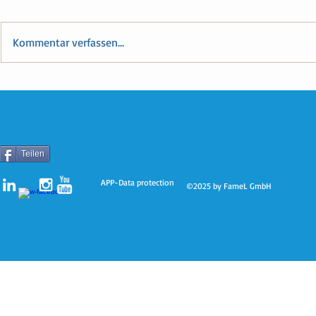
Kommentar verfassen...
VS Edelschrott ist auch "Sicher
„Sicher & F
& Fit"
der Volkssch
Teilen
APP-Data protection
©2025 by FameL GmbH